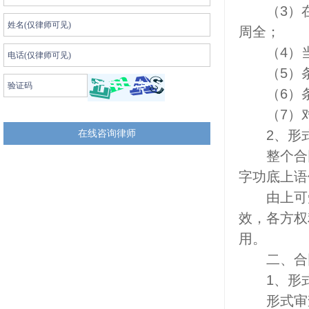
（3）在
周全；
（4）当
（5）条
（6）条
（7）对
2、形式
整个合同
字功底上语
由上可知
效，各方权
用。
二、合同
1、形式
形式审查