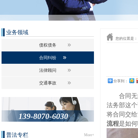
业务领域
您的位置是：
债权债务
合同纠纷
法律顾问
分享到：
交通事故
合同无效
法务部这个
将合同交给
139-8070-6030
流程
是如何
普法专栏
More+