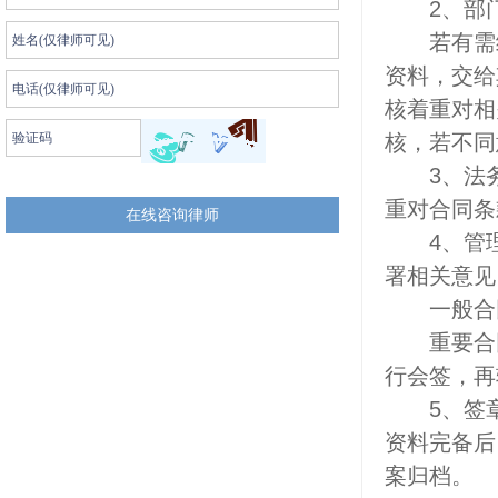
2、部门
若有需经
资料，交给
核着重对相
核，若不同
3、法务
重对合同条
4、管理
署相关意见
一般合同
重要合同
行会签，再
5、签章
资料完备后
案归档。