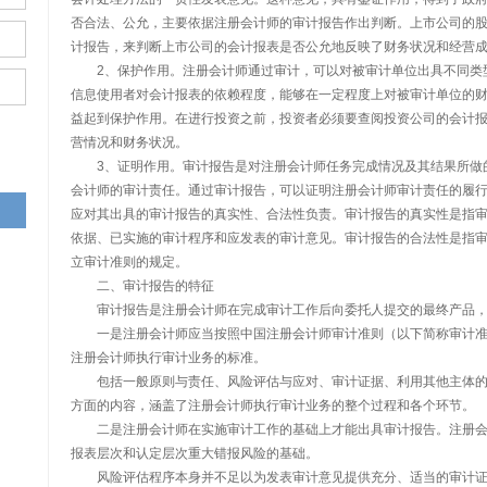
否合法、公允，主要依据注册会计师的审计报告作出判断。上市公司的
计报告，来判断上市公司的会计报表是否公允地反映了财务状况和经营
2、保护作用。注册会计师通过审计，可以对被审计单位出具不同类
信息使用者对会计报表的依赖程度，能够在一定程度上对被审计单位的
益起到保护作用。在进行投资之前，投资者必须要查阅投资公司的会计
营情况和财务状况。
3、证明作用。审计报告是对注册会计师任务完成情况及其结果所做
会计师的审计责任。通过审计报告，可以证明注册会计师审计责任的履
应对其出具的审计报告的真实性、合法性负责。审计报告的真实性是指
依据、已实施的审计程序和应发表的审计意见。审计报告的合法性是指
立审计准则的规定。
二、审计报告的特征
审计报告是注册会计师在完成审计工作后向委托人提交的最终产品，
一是注册会计师应当按照中国注册会计师审计准则（以下简称审计准
注册会计师执行审计业务的标准。
包括一般原则与责任、风险评估与应对、审计证据、利用其他主体的
方面的内容，涵盖了注册会计师执行审计业务的整个过程和各个环节。
二是注册会计师在实施审计工作的基础上才能出具审计报告。注册会
报表层次和认定层次重大错报风险的基础。
风险评估程序本身并不足以为发表审计意见提供充分、适当的审计证