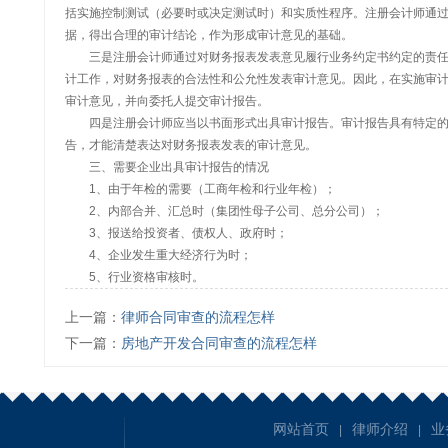
括实施控制测试（必要时或决定测试时）和实质性程序。注册会计师通
据，得出合理的审计结论，作为形成审计意见的基础。
三是注册会计师通过对财务报表发表意见履行业务约定书约定的责任
计工作，对财务报表的合法性和公允性发表审计意见。因此，在实施审
审计意见，并向委托人提交审计报告。
四是注册会计师应当以书面形式出具审计报告。审计报告具有特定的
告，才能清楚表达对财务报表发表的审计意见。
三、需要企业出具审计报告的情况
1、由于年检的需要（工商年检和行业年检）；
2、内部合并、汇总时（集团性母子公司、总分公司）；
3、报送给投资者、债权人、政府时；
4、企业发生重大经济行为时；
5、行业资格审核时。
上一篇：
律师合同审查的流程怎样
下一篇：
房地产开发合同审查的流程怎样
网站首页
律师介绍
业
|
|